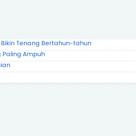
g Bikin Tenang Bertahun-tahun
g Paling Ampuh
aian