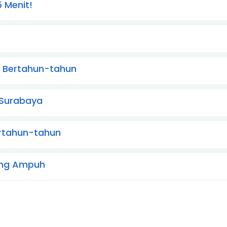
 Menit!
g Bertahun-tahun
i Surabaya
ertahun-tahun
ing Ampuh