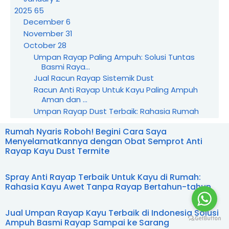
2025
65
December
6
November
31
October
28
Umpan Rayap Paling Ampuh: Solusi Tuntas
Basmi Raya...
Jual Racun Rayap Sistemik Dust
Racun Anti Rayap Untuk Kayu Paling Ampuh
Aman dan ...
Umpan Rayap Dust Terbaik: Rahasia Rumah
Bebas Raya...
Rumah Nyaris Roboh! Begini Cara Saya
Sistem Umpan Racun Rayap Ampuh: Solusi
Menyelamatkannya dengan Obat Semprot Anti
Tuntas Raya...
Rayap Kayu Dust Termite
Umpan Rayap Tanah Dust – Solusi Ampuh Biar
Rayap K...
Jual Umpan Rayap Kayu Terbaik di Indonesia
Spray Anti Rayap Terbaik Untuk Kayu di Rumah:
Solusi ...
Rahasia Kayu Awet Tanpa Rayap Bertahun-tahun
Jual Racun Rayap Kayu Paling Ampuh yang
Terbukti B...
Jual Umpan Rayap Kayu Terbaik di Indonesia Solusi
STOP Rayap! Ini Obat Anti Rayap Kayu Terbaik
Ampuh Basmi Rayap Sampai ke Sarang
yang ...